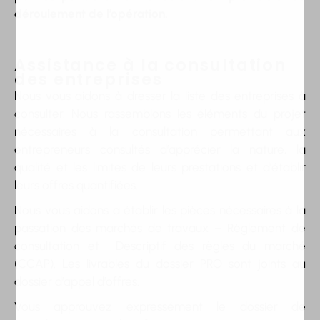
déroulement de l’opération.
Assistance à la consultation
des entreprises
Nous vous aidons à dresser la liste des entreprises à
consulter. Nous rassemblons les éléments du projet
nécessaires à la consultation permettant aux
entrepreneurs consultés d’apprécier la nature, la
qualité et les limites de leurs prestations et d’établir
leurs offres quantifiées.
Nous vous aidons a établir les pièces nécessaires à la
passation des marchés de travaux – Règlement de
consultation et Descriptif des règles du marché
(CCAP). Les livrables du dossier PRO sont joints au
dossier d’appel d’offres.
Vous approuvez expressément le dossier de