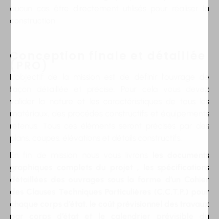
aucun cas être directement utilisés pour réaliser la
construction.
Conception finale et détaillée
(PRO)
L’objectif de la mission est de définir l’ouvrage de
façon détaillée et précise. Pour cela vous devez
valider la nature et les caractéristiques de tous les
matériaux, des procédés constructifs et équipements
retenus. Tous ces éléments seront précisés par des
plans, coupes, élévations et détails constructifs.
En fin de mission nous vous livrons
les documents
graphiques complets du projet , les spécifications
détaillées des ouvrages sous la forme d’un Cahier
des Clauses Techniques Particulières (C.C.T.P.) pour
chaque corps d’état, le coût prévisionnel des travaux
par corps d’état et le calendrier prévisible du