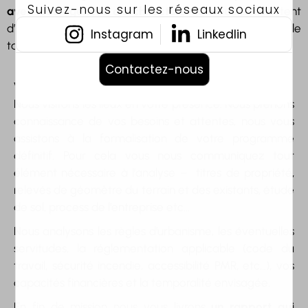
Suivez-nous sur les réseaux sociaux
avec des agences d’architecture
qui nous permettent
d’assurer la gestion, la production et le suivi de projets de
Instagram
Linkedlin
taille importante.
Contactez-nous
Visite conseil
Nous visitons les lieux en votre présence. Nous prenons
connaissance de vos besoins et attentes, nous vous
assistons à la formalisation de votre programme
définitif. Pour cela vous nous communiquez tout
élément nécessaire à l’analyse – titres de propriété,
relevés de géomètre du terrain et des existants, étude
de sol, process de l’entreprise etc…
Nous analysons les règles d’urbanisme, les éventuelles
servitudes, la réglementation applicable (code du
travail, sécurité incendie, accessibilité PMR, etc…), vos
capacités financières et la temporalité envisagée.
En fin de mission nous vous livrons
un rapport qui