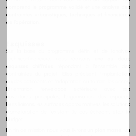
comprend le programme validé et une analyse des
contraintes urbanistiques, techniques et financières
de l’opération.
Esquisses
Sur la base du programme défini et de l’analyse
technico-financière, nous réalisons
une ou deux
esquisses
chiffrées
répondant à l’ensemble des
contraintes du projet. Elles précisent l’implantation
du/des bâtiments et l’adaptation au terrain, les accès,
l’orientation, l’enveloppe extérieure avec ses
ouvertures principales, l’organisation des espaces,
leurs liaisons, les surfaces approximatives, les solutions
d’amélioration de l’existant (le cas échéant, etc.), le
budget.
En fin de mission, nous vous livrons
un plan masse, un