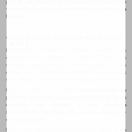
plan et une élévation de façade schématiques, des
visuels 3D, une note de présentation succincte et un
budget.
Conception globale du projet
(AVP)
L’objectif de la mission est de préciser l’ouvrage – ses
dimensions, les surfaces de tous les locaux, les
systèmes constructifs, les matériaux prévus et les
détails clés. Sont définis également les principes
structurels et les installations techniques du bâtiment.
En fin de mission nous vous livrons
un plan masse, les
plans de niveau, les coupes caractéristiques et les
élévations des façades et une élévation
schématiques, des visuels 3D, une note descriptive
et une estimation.
Nota : Les documents graphiques ne peuvent en