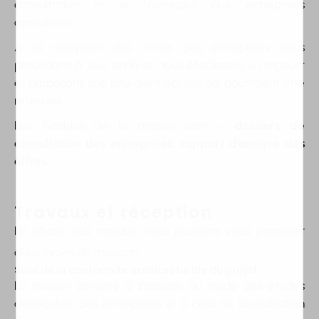
consultation et le fournissez aux entreprises
consultées.
A la réception des offres des entreprises nous
procédons à leur analyse, nous établissons un rapport
et proposons une liste d’entreprises qui pourraient être
retenues.
Les livrables de la mission sont –
dossiers de
consultation des entreprises, rapport d’analyse des
offres.
Travaux et réception
En phase des travaux nous pouvons vous proposer
deux types de missions :
Suivi de la conformite architecturale du projet
La mission consiste à s’assurer, au stade des études
d’exécution des entreprises et à celui de la réalisation