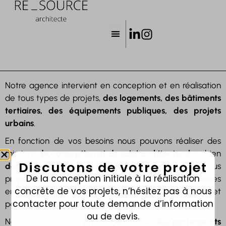
Notre agence intervient en conception et en réalisation
de tous types de projets,
des logements, des bâtiments
tertiaires, des équipements publiques, des projets
urbains
.
En fonction de vos besoins nous pouvons réaliser des
missions
de conception et de suivi architectural
ou bien
Discutons de votre projet
des missions de maîtrise d’œuvre complète
en vous
De la conception initiale à la réalisation
proposant des équipes complètes avec nos partenaires
concrète de vos projets, n’hésitez pas à nous
en structure, thermique, fluides, VRD, acoustique et
contacter pour toute demande d’information
paysage.
ou de devis.
Nous avons également mis en place
des partenariats