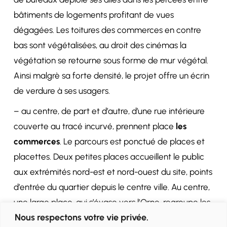
bâtiments de logements profitant de vues
dégagées. Les toitures des commerces en contre
bas sont végétalisées, au droit des cinémas la
végétation se retourne sous forme de mur végétal.
Ainsi malgrè sa forte densité, le projet offre un écrin
de verdure à ses usagers.
– au centre, de part et d’autre, d’une rue intérieure
couverte au tracé incurvé, prennent place
les
commerces
. Le parcours est ponctué de places et
placettes. Deux petites places accueillent le public
aux extrémités nord-est et nord-ouest du site, points
d’entrée du quartier depuis le centre ville. Au centre,
une large place, qui s’évase vers l’Orne, regroupe les
Nous respectons votre vie privée.
restaurants et l’accès au cinémas.